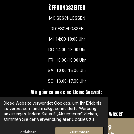
k
a
s
n
ÖFFNUNGSZEITEN
m
t
MO GESCHLOSSEN
DI GESCHLOSSEN
MI 14:00-18:00 Uhr
DO 14:00-18:00 Uhr
FR 10:00-18:00 Uhr
SA 10:00-16:00 Uhr
SO 13:00-17:00 Uhr
Wir gönnen uns eine kleine Auszeit:
vom 03. August bis zum 23. August 2026.
Diese Website verwendet Cookies, um Ihr Erlebnis
zu verbessern und maßgeschneiderte Werbung
Ab dem 26. August freuen wir uns schon darauf, wieder
anzuzeigen. Indem Sie auf „Akzeptieren“ klicken,
für Sie da zu sein.
stimmen Sie der Verwendung aller Cookies zu.
Impressum
Ablehnen
Zustimmen
E-Mail
Telefon
Karte