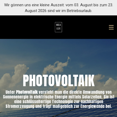
Wir gönnen uns eine kleine Auszeit: vom 03. August bis zum 23.
Zum
August 2026 sind wir im Betriebsurlaub.
Hauptinhalt
springen
PHOTOVOLTAIK
Unter
Photovoltaik
versteht man die direkte Umwandlung von
Sonnenenergie in elektrische Energie mittels Solarzellen. Sie ist
eine schlüsselfertige Technologie zur nachhaltigen
Stromerzeugung und trägt maßgeblich zur Energiewende bei.